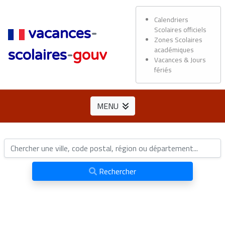
Calendriers
Scolaires officiels
vacances
-
Zones Scolaires
académiques
scolaires
-
gouv
Vacances & Jours
fériés
MENU
Rechercher