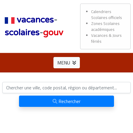
Calendriers
Scolaires officiels
vacances
-
Zones Scolaires
académiques
scolaires
-
gouv
Vacances & Jours
fériés
MENU
Rechercher