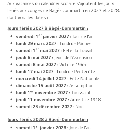
Aux vacances du calendrier scolaire s’ajoutent les jours
fériés aux congés de Bâgé-Dommartin en 2027 et 2028,
dont voici les dates :
Jours fériés 2027 à Bâgé-Dommartin :
er
vendredi 1
janvier 2027
: Jour de l'an
lundi 29 mars 2027
: Lundi de Pâques
er
samedi 1
mai 2027
: Fête du Travail
jeudi 6 mai 2027
: Jeudi de l'Ascension
samedi 8 mai 2027
: Victoire 1945
lundi 17 mai 2027
: Lundi de Pentecôte
mercredi 14 juillet 2027
: Fête Nationale
dimanche 15 août 2027
: Assomption
er
lundi 1
novembre 2027
: Toussaint
jeudi 11 novembre 2027
: Armistice 1918
samedi 25 décembre 2027
: Noël
Jours fériés 2028 à Bâgé-Dommartin :
er
samedi 1
janvier 2028
: Jour de l'an