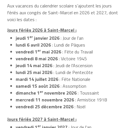
Aux vacances du calendrier scolaire s’ajoutent les jours
fériés aux congés de Saint-Marcel en 2026 et 2027, dont
voici les dates :
Jours fériés 2026 à Saint-Marcel :
er
jeudi 1
janvier 2026
: Jour de l'an
lundi 6 avril 2026
: Lundi de Pâques
er
vendredi 1
mai 2026
: Fête du Travail
vendredi 8 mai 2026
: Victoire 1945
jeudi 14 mai 2026
: Jeudi de l'Ascension
lundi 25 mai 2026
: Lundi de Pentecôte
mardi 14 juillet 2026
: Fête Nationale
samedi 15 août 2026
: Assomption
er
dimanche 1
novembre 2026
: Toussaint
mercredi 11 novembre 2026
: Armistice 1918
vendredi 25 décembre 2026
: Noël
Jours fériés 2027 à Saint-Marcel :
er
vendredi 1
janvier 2027
: Jour de l'an