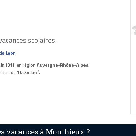
vacances scolaires.
de Lyon
.
in (01)
, en région
Auvergne-Rhône-Alpes
.
2
rficie de
10.75 km
.
s vacances à Monthieux ?