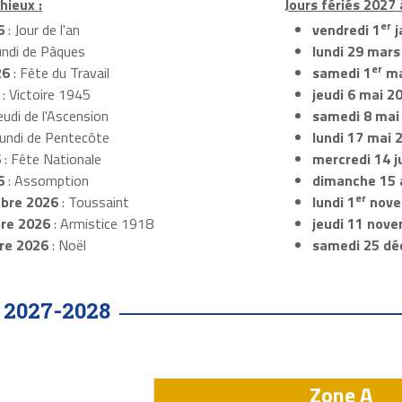
hieux :
Jours fériés 2027
er
6
: Jour de l'an
vendredi 1
j
undi de Pâques
lundi 29 mars
er
26
: Fête du Travail
samedi 1
ma
: Victoire 1945
jeudi 6 mai 2
eudi de l'Ascension
samedi 8 mai
Lundi de Pentecôte
lundi 17 mai 
6
: Fête Nationale
mercredi 14 ju
6
: Assomption
dimanche 15 
er
bre 2026
: Toussaint
lundi 1
nove
re 2026
: Armistice 1918
jeudi 11 nov
re 2026
: Noël
samedi 25 dé
2027-2028
•
Zone A