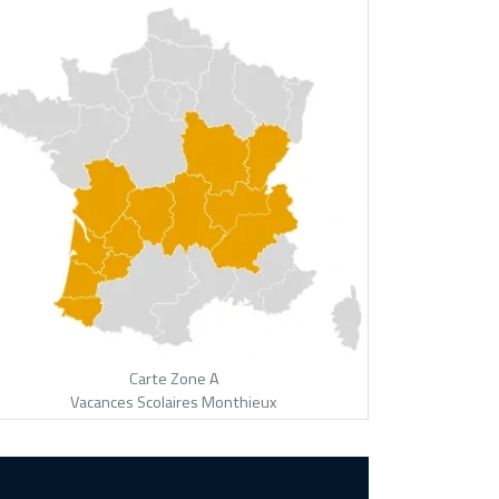
Carte Zone A
Vacances Scolaires Monthieux