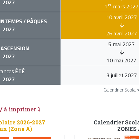
2027
er
1
mars 2027
10 avril 2027
INTEMPS / PÂQUES
2027
26 avril 2027
5 mai 2027
ASCENSION
2027
10 mai 2027
cances
ÉTÉ
3 juillet 2027
2027
Calendrier Scola
 / à imprimer ⤵
olaire 2026-2027
Calendrier Scol
x (Zone A)
ZONES A