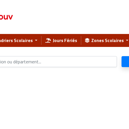
ouv
driers Scolaires
Jours Fériés
Zones Scolaires