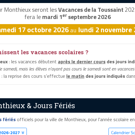
r Monthieux seront les
Vacances de la Toussaint
2026
er
fera le
mardi 1
septembre 2026
amedi 17 octobre 2026
lundi 2 novembre
au
ssent les vacances scolaires ?
ieux
: les vacances débutent
après le dernier cours
des jours ind
le samedi, mais les élèves n'ayant pas cours le samedi sont en vacances 
x
: la reprise des cours s'effectue
le matin
des jours indiqués
dans 
thieux & Jours Fériés
s fériés
officiels pour la ville de Monthieux, pour l'année scolaire en 
2026-2027
Calendrier S