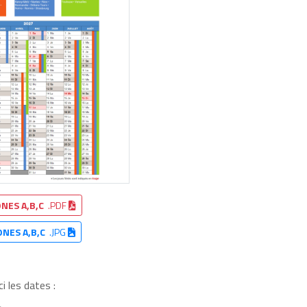
NES A,B,C
.PDF
ONES A,B,C
.JPG
i les dates :