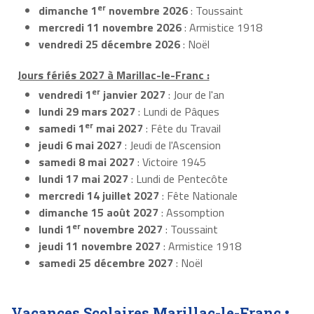
er
dimanche 1
novembre 2026
: Toussaint
mercredi 11 novembre 2026
: Armistice 1918
vendredi 25 décembre 2026
: Noël
Jours fériés 2027 à Marillac-le-Franc :
er
vendredi 1
janvier 2027
: Jour de l'an
lundi 29 mars 2027
: Lundi de Pâques
er
samedi 1
mai 2027
: Fête du Travail
jeudi 6 mai 2027
: Jeudi de l'Ascension
samedi 8 mai 2027
: Victoire 1945
lundi 17 mai 2027
: Lundi de Pentecôte
mercredi 14 juillet 2027
: Fête Nationale
dimanche 15 août 2027
: Assomption
er
lundi 1
novembre 2027
: Toussaint
jeudi 11 novembre 2027
: Armistice 1918
samedi 25 décembre 2027
: Noël
Vacances Scolaires Marillac-le-Franc •