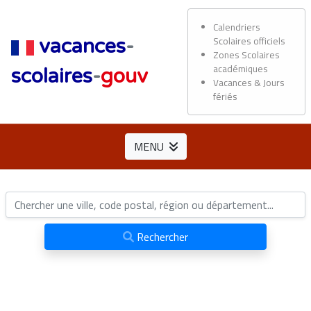
Calendriers
Scolaires officiels
vacances
-
Zones Scolaires
académiques
scolaires
-
gouv
Vacances & Jours
fériés
MENU
Rechercher