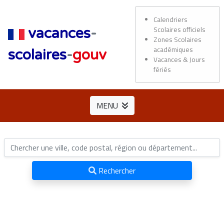
Calendriers
Scolaires officiels
vacances
-
Zones Scolaires
académiques
scolaires
-
gouv
Vacances & Jours
fériés
MENU
Rechercher