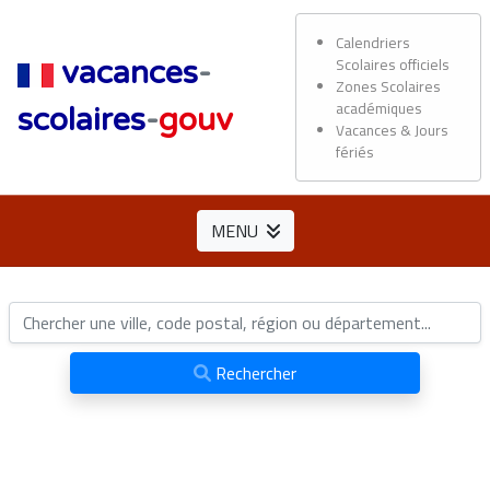
Calendriers
Scolaires officiels
vacances
-
Zones Scolaires
académiques
scolaires
-
gouv
Vacances & Jours
fériés
MENU
Rechercher