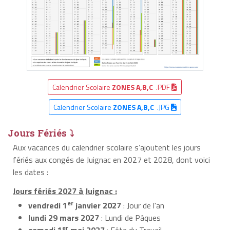
Calendrier Scolaire
ZONES A,B,C
.PDF
Calendrier Scolaire
ZONES A,B,C
.JPG
Jours Fériés ⤵
Aux vacances du calendrier scolaire s’ajoutent les jours
fériés aux congés de Juignac en 2027 et 2028, dont voici
les dates :
Jours fériés 2027 à Juignac :
er
vendredi 1
janvier 2027
: Jour de l'an
lundi 29 mars 2027
: Lundi de Pâques
er
samedi 1
mai 2027
: Fête du Travail