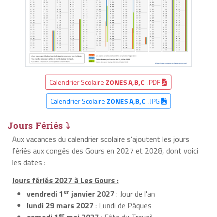
Calendrier Scolaire
ZONES A,B,C
.PDF
Calendrier Scolaire
ZONES A,B,C
.JPG
Jours Fériés ⤵
Aux vacances du calendrier scolaire s’ajoutent les jours
fériés aux congés des Gours en 2027 et 2028, dont voici
les dates :
Jours fériés 2027 à Les Gours :
er
vendredi 1
janvier 2027
: Jour de l'an
lundi 29 mars 2027
: Lundi de Pâques
er
samedi 1
mai 2027
: Fête du Travail