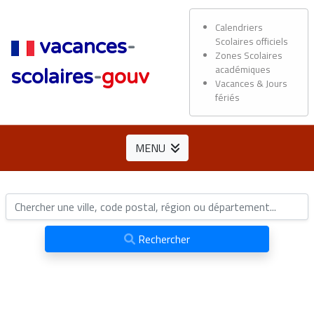
Calendriers
Scolaires officiels
vacances
-
Zones Scolaires
académiques
scolaires
-
gouv
Vacances & Jours
fériés
MENU
Rechercher