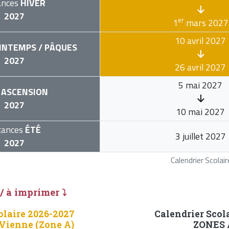
ances
HIVER
2027
er
1
mars 2027
10 avril 2027
INTEMPS / PÂQUES
2027
26 avril 2027
5 mai 2027
ASCENSION
2027
10 mai 2027
cances
ÉTÉ
3 juillet 2027
2027
Calendrier Scola
 / à imprimer ⤵
olaire 2026-2027
Calendrier Scol
-Vienne (Zone A)
ZONES A