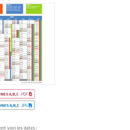
NES A,B,C
.PDF
ONES A,B,C
.JPG
nt voici les dates :