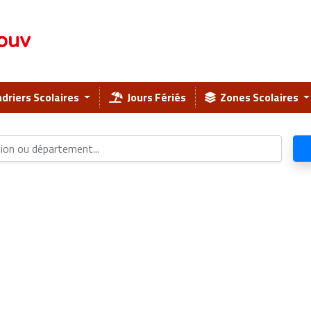
ouv
driers Scolaires
Jours Fériés
Zones Scolaires