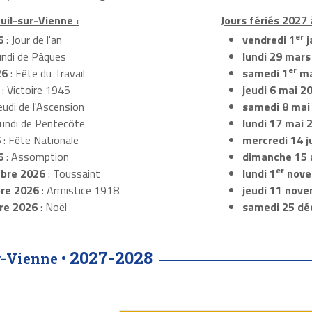
uil-sur-Vienne :
Jours fériés 2027 
er
6
: Jour de l'an
vendredi 1
j
undi de Pâques
lundi 29 mars
er
26
: Fête du Travail
samedi 1
ma
: Victoire 1945
jeudi 6 mai 2
eudi de l'Ascension
samedi 8 mai
Lundi de Pentecôte
lundi 17 mai 
6
: Fête Nationale
mercredi 14 ju
6
: Assomption
dimanche 15 
er
bre 2026
: Toussaint
lundi 1
nove
re 2026
: Armistice 1918
jeudi 11 nov
re 2026
: Noël
samedi 25 dé
2027-2028
r-Vienne •