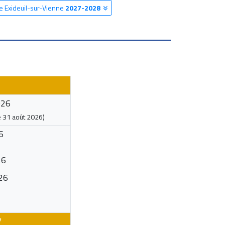
re Exideuil-sur-Vienne
2027-2028
026
e
31 août 2026
)
6
26
26
7