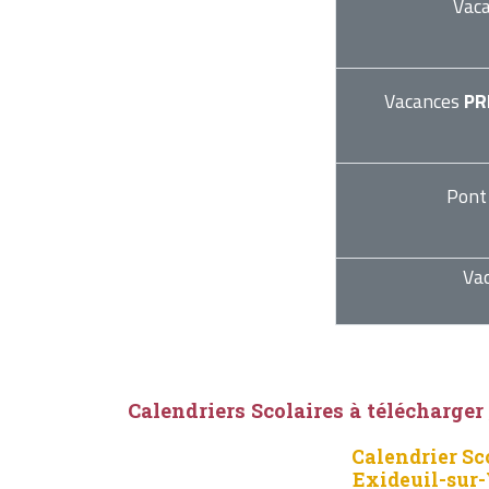
Vac
Vacances
PR
Pont
Va
Calendriers Scolaires à télécharger
Calendrier Sc
Exideuil-sur