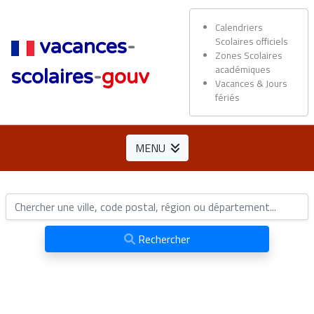
Calendriers
Scolaires officiels
vacances
-
Zones Scolaires
académiques
scolaires
-
gouv
Vacances & Jours
fériés
MENU
Rechercher