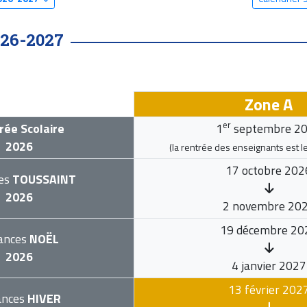
26-2027
Zone A
er
rée Scolaire
1
septembre 2
2026
(la rentrée des enseignants est l
17 octobre 202
es
TOUSSAINT
2026
2 novembre 20
19 décembre 20
ances
NOËL
2026
4 janvier 2027
13 février 202
ances
HIVER