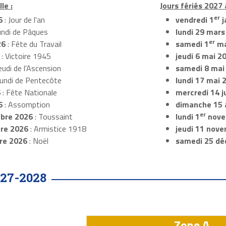
le :
Jours fériés 2027 à
er
6
: Jour de l'an
vendredi 1
j
undi de Pâques
lundi 29 mars
er
26
: Fête du Travail
samedi 1
ma
: Victoire 1945
jeudi 6 mai 2
eudi de l'Ascension
samedi 8 mai
Lundi de Pentecôte
lundi 17 mai 
6
: Fête Nationale
mercredi 14 ju
6
: Assomption
dimanche 15 
er
bre 2026
: Toussaint
lundi 1
nove
re 2026
: Armistice 1918
jeudi 11 nov
re 2026
: Noël
samedi 25 dé
27-2028
Zone A