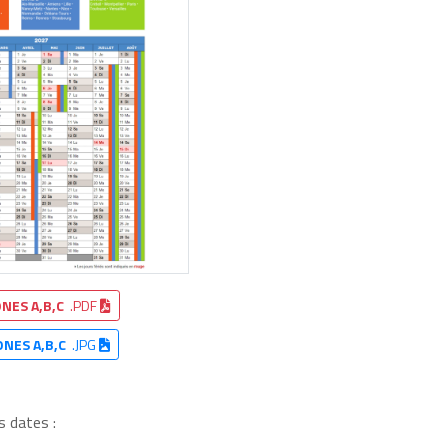
NES A,B,C
.PDF
ONES A,B,C
.JPG
s dates :