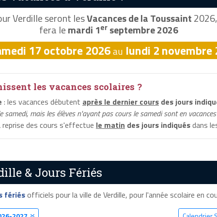
ur Verdille seront les
Vacances de la Toussaint
2026, 
er
fera le
mardi 1
septembre 2026
amedi 17 octobre 2026
lundi 2 novembre
au
ssent les vacances scolaires ?
e
: les vacances débutent
après le dernier cours
des jours indiqu
le samedi, mais les élèves n'ayant pas cours le samedi sont en vacances 
a reprise des cours s'effectue
le matin
des jours indiqués
dans les
ille & Jours Fériés
s fériés
officiels pour la ville de Verdille, pour l'année scolaire en cou
026-2027
Calendrier S