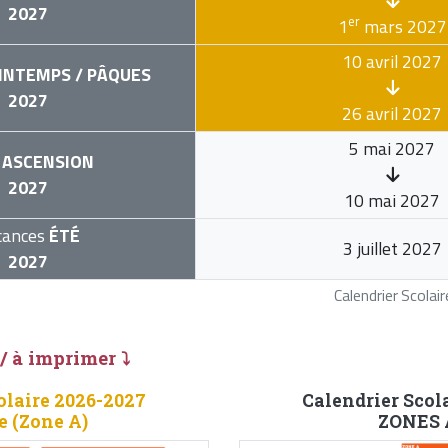
2027
er
1
mars 2027
10 avril 2027
INTEMPS / PÂQUES
2027
26 avril 2027
5 mai 2027
ASCENSION
2027
10 mai 2027
cances
ÉTÉ
3 juillet 2027
2027
Calendrier Scola
 / à imprimer ⤵
olaire 2026-2027
Calendrier Scol
e (Zone A)
ZONES A