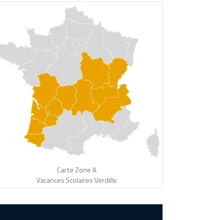
Carte Zone A
Vacances Scolaires Verdille