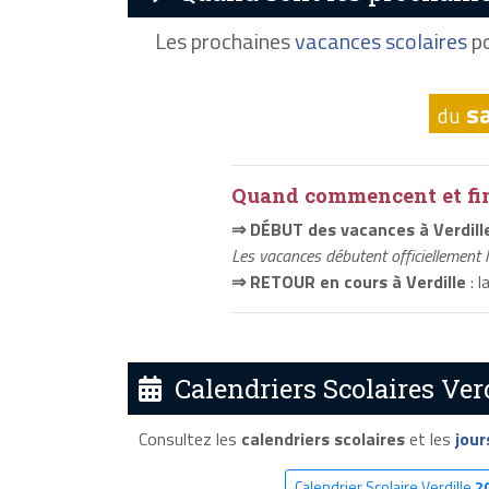
Les prochaines
vacances scolaires
po
s
du
Quand commencent et fini
⇒ DÉBUT des vacances à Verdill
Les vacances débutent officiellement 
⇒ RETOUR en cours à Verdille
: l
Calendriers Scolaires Verd
Consultez les
calendriers scolaires
et les
jour
Calendrier Scolaire Verdille
2