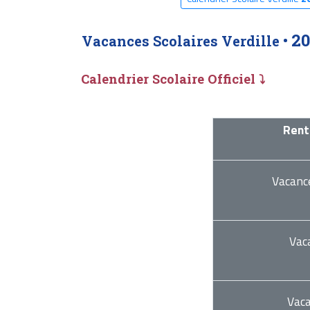
20
Vacances Scolaires Verdille •
Calendrier Scolaire Officiel ⤵
Rent
Vacanc
Vac
Vac