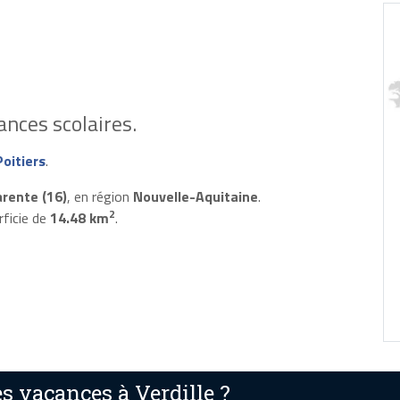
nces scolaires.
oitiers
.
rente (16)
, en région
Nouvelle-Aquitaine
.
2
rficie de
14.48 km
.
 vacances à Verdille ?