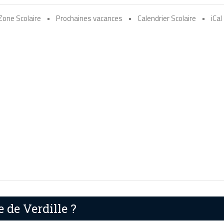
Zone Scolaire
•
Prochaines vacances
•
Calendrier Scolaire
•
iCal
e de Verdille ?