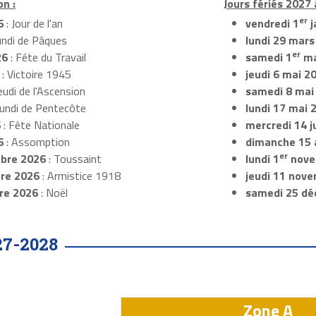
on :
Jours fériés 2027 
er
6
: Jour de l'an
vendredi 1
j
undi de Pâques
lundi 29 mars
er
26
: Fête du Travail
samedi 1
ma
: Victoire 1945
jeudi 6 mai 2
eudi de l'Ascension
samedi 8 mai
Lundi de Pentecôte
lundi 17 mai 
6
: Fête Nationale
mercredi 14 ju
6
: Assomption
dimanche 15 
er
bre 2026
: Toussaint
lundi 1
nove
re 2026
: Armistice 1918
jeudi 11 nov
re 2026
: Noël
samedi 25 dé
27-2028
Zone A