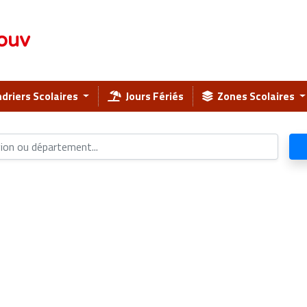
ouv
driers Scolaires
Jours Fériés
Zones Scolaires