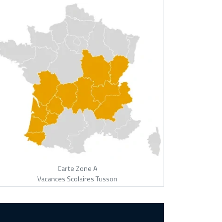
Carte Zone A
Vacances Scolaires Tusson