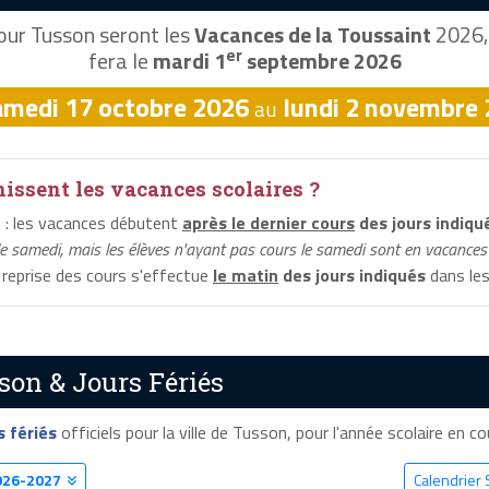
ur Tusson seront les
Vacances de la Toussaint
2026, 
er
fera le
mardi 1
septembre 2026
amedi 17 octobre 2026
lundi 2 novembre
au
ssent les vacances scolaires ?
n
: les vacances débutent
après le dernier cours
des jours indiqu
le samedi, mais les élèves n'ayant pas cours le samedi sont en vacances 
a reprise des cours s'effectue
le matin
des jours indiqués
dans les
son & Jours Fériés
s fériés
officiels pour la ville de Tusson, pour l'année scolaire en cou
026-2027
Calendrier 