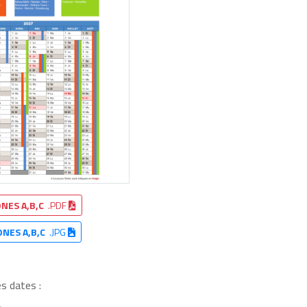
NES A,B,C
.PDF
ONES A,B,C
.JPG
s dates :