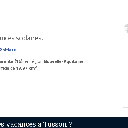
nces scolaires.
Poitiers
.
arente (16)
, en région
Nouvelle-Aquitaine
.
2
rficie de
13.97 km
.
s vacances à Tusson ?