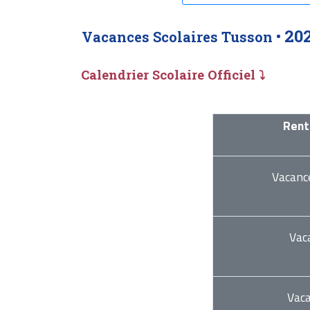
20
Vacances Scolaires Tusson •
Calendrier Scolaire Officiel ⤵
Rent
Vacanc
Vac
Vac