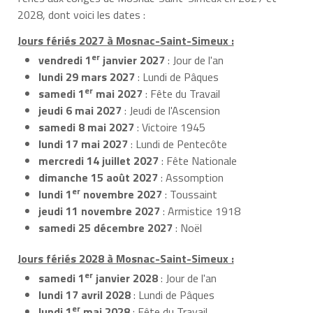
2028, dont voici les dates :
Jours fériés 2027 à Mosnac-Saint-Simeux :
er
vendredi 1
janvier 2027
: Jour de l'an
lundi 29 mars 2027
: Lundi de Pâques
er
samedi 1
mai 2027
: Fête du Travail
jeudi 6 mai 2027
: Jeudi de l'Ascension
samedi 8 mai 2027
: Victoire 1945
lundi 17 mai 2027
: Lundi de Pentecôte
mercredi 14 juillet 2027
: Fête Nationale
dimanche 15 août 2027
: Assomption
er
lundi 1
novembre 2027
: Toussaint
jeudi 11 novembre 2027
: Armistice 1918
samedi 25 décembre 2027
: Noël
Jours fériés 2028 à Mosnac-Saint-Simeux :
er
samedi 1
janvier 2028
: Jour de l'an
lundi 17 avril 2028
: Lundi de Pâques
er
lundi 1
mai 2028
: Fête du Travail