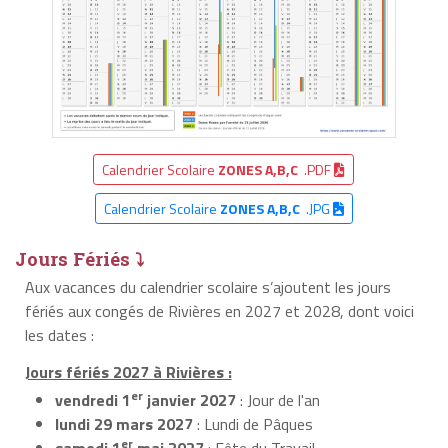
Calendrier Scolaire
ZONES A,B,C
.PDF
Calendrier Scolaire
ZONES A,B,C
.JPG
Jours Fériés ⤵
Aux vacances du calendrier scolaire s’ajoutent les jours
fériés aux congés de Rivières en 2027 et 2028, dont voici
les dates :
Jours fériés 2027 à Rivières :
er
vendredi 1
janvier 2027
: Jour de l'an
lundi 29 mars 2027
: Lundi de Pâques
er
samedi 1
mai 2027
: Fête du Travail