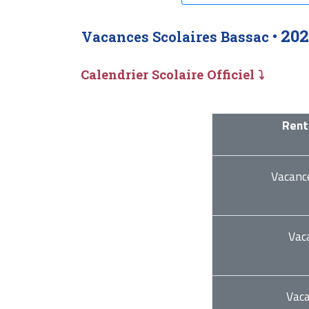
202
Vacances Scolaires Bassac •
Calendrier Scolaire Officiel ⤵
Rent
Vacanc
Vac
Vac