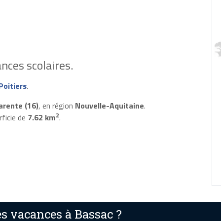
nces scolaires.
oitiers
.
arente (16)
, en région
Nouvelle-Aquitaine
.
2
rficie de
7.62 km
.
s vacances à Bassac ?