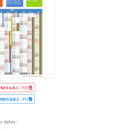
NES A,B,C
.PDF
ONES A,B,C
.JPG
s dates :