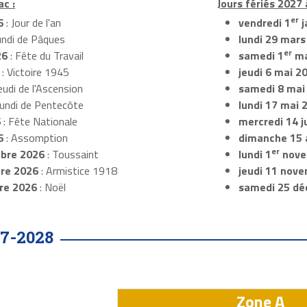
ac :
Jours fériés 2027 
er
6
: Jour de l'an
vendredi 1
j
undi de Pâques
lundi 29 mars
er
26
: Fête du Travail
samedi 1
ma
: Victoire 1945
jeudi 6 mai 2
eudi de l'Ascension
samedi 8 mai
Lundi de Pentecôte
lundi 17 mai 
6
: Fête Nationale
mercredi 14 ju
6
: Assomption
dimanche 15 
er
bre 2026
: Toussaint
lundi 1
nove
re 2026
: Armistice 1918
jeudi 11 nov
re 2026
: Noël
samedi 25 dé
7-2028
Zone A