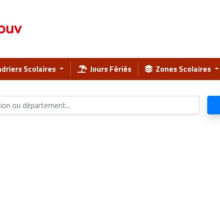
ouv
driers Scolaires
Jours Fériés
Zones Scolaires