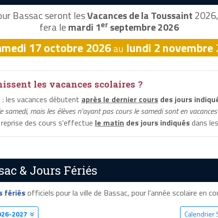
ur Bassac seront les
Vacances de la Toussaint
2026, 
er
fera le
mardi 1
septembre 2026
amedi 17 octobre 2026
lundi 2 novembre
au
ssent les vacances scolaires ?
c
: les vacances débutent
après le dernier cours
des jours indiqu
le samedi, mais les élèves n'ayant pas cours le samedi sont en vacances 
a reprise des cours s'effectue
le matin
des jours indiqués
dans les
sac & Jours Fériés
s fériés
officiels pour la ville de Bassac, pour l'année scolaire en cou
026-2027
Calendrier 