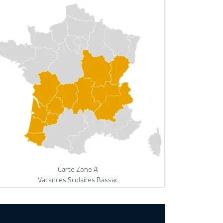
Carte Zone A
Vacances Scolaires Bassac