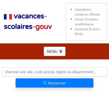
Calendriers
Scolaires officiels
vacances
-
Zones Scolaires
académiques
scolaires
-
gouv
Vacances & Jours
fériés
MENU
Rechercher