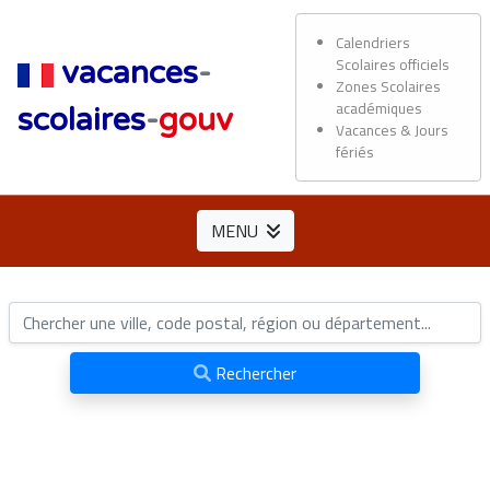
Calendriers
Scolaires officiels
vacances
-
Zones Scolaires
académiques
scolaires
-
gouv
Vacances & Jours
fériés
MENU
Rechercher