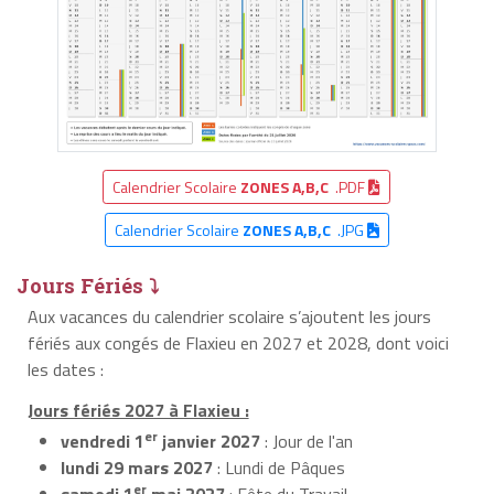
Calendrier Scolaire
ZONES A,B,C
.PDF
Calendrier Scolaire
ZONES A,B,C
.JPG
Jours Fériés ⤵
Aux vacances du calendrier scolaire s’ajoutent les jours
fériés aux congés de Flaxieu en 2027 et 2028, dont voici
les dates :
Jours fériés 2027 à Flaxieu :
er
vendredi 1
janvier 2027
: Jour de l'an
lundi 29 mars 2027
: Lundi de Pâques
er
samedi 1
mai 2027
: Fête du Travail