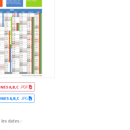
NES A,B,C
.PDF
ONES A,B,C
.JPG
les dates :