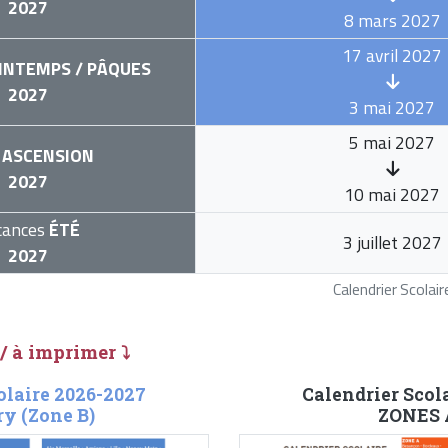
2027
8 mars 2027
17 avril 2027
INTEMPS / PÂQUES
2027
3 mai 2027
5 mai 2027
ASCENSION
2027
10 mai 2027
cances
ÉTÉ
3 juillet 2027
2027
Calendrier Scola
 / à imprimer ⤵
olaire 2026-2027
Calendrier Scol
y (Zone B)
ZONES A