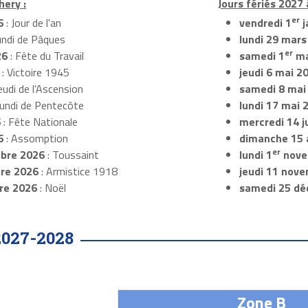
hery :
Jours fériés 2027 
er
6
: Jour de l'an
vendredi 1
j
undi de Pâques
lundi 29 mars
er
26
: Fête du Travail
samedi 1
ma
: Victoire 1945
jeudi 6 mai 2
eudi de l'Ascension
samedi 8 mai
Lundi de Pentecôte
lundi 17 mai 
6
: Fête Nationale
mercredi 14 ju
6
: Assomption
dimanche 15 
er
bre 2026
: Toussaint
lundi 1
nove
re 2026
: Armistice 1918
jeudi 11 nov
re 2026
: Noël
samedi 25 dé
2027-2028
Zone B