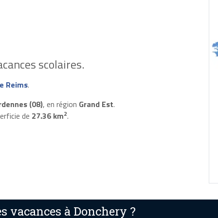
cances scolaires.
e Reims
.
rdennes (08)
, en région
Grand Est
.
2
erficie de
27.36 km
.
s vacances à Donchery ?