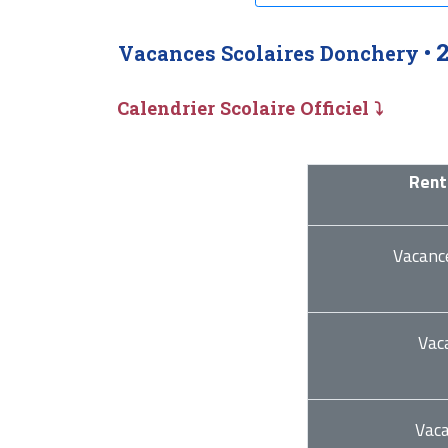
Vacances Scolaires Donchery •
Calendrier Scolaire Officiel ⤵
Rent
Vacanc
Vac
Vac