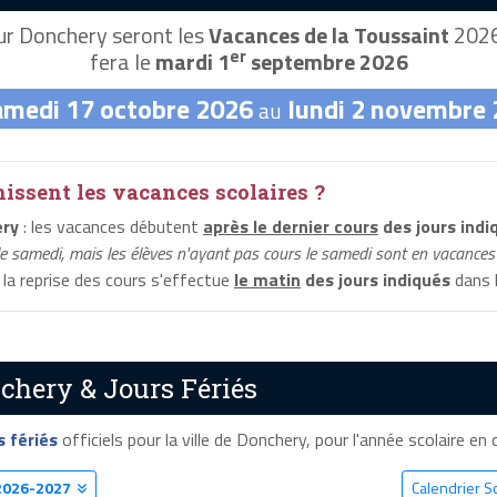
r Donchery seront les
Vacances de la Toussaint
2026,
er
fera le
mardi 1
septembre 2026
amedi 17 octobre 2026
lundi 2 novembre
au
ssent les vacances scolaires ?
ery
: les vacances débutent
après le dernier cours
des jours indi
le samedi, mais les élèves n'ayant pas cours le samedi sont en vacances 
 la reprise des cours s'effectue
le matin
des jours indiqués
dans l
chery & Jours Fériés
s fériés
officiels pour la ville de Donchery, pour l'année scolaire en c
2026-2027
Calendrier S