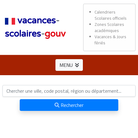
Calendriers
Scolaires officiels
vacances
-
Zones Scolaires
académiques
scolaires
-
gouv
Vacances & Jours
fériés
MENU
Rechercher