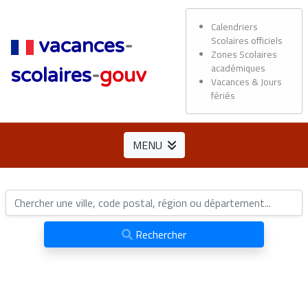
Calendriers
Scolaires officiels
vacances
-
Zones Scolaires
académiques
scolaires
-
gouv
Vacances & Jours
fériés
MENU
Rechercher