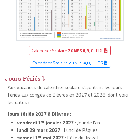
Calendrier Scolaire
ZONES A,B,C
.PDF
Calendrier Scolaire
ZONES A,B,C
.JPG
Jours Fériés ⤵
Aux vacances du calendrier scolaire s’ajoutent les jours
fériés aux congés de Bièvres en 2027 et 2028, dont voici
les dates :
Jours fériés 2027 à Bièvres :
er
vendredi 1
janvier 2027
: Jour de l'an
lundi 29 mars 2027
: Lundi de Pâques
er
samedi 1
mai 2027
: Fête du Travail