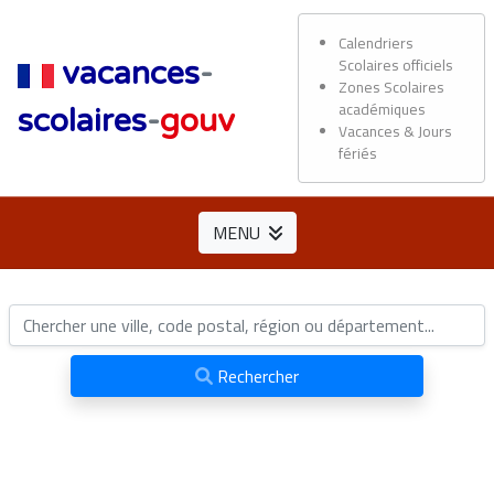
Calendriers
Scolaires officiels
vacances
-
Zones Scolaires
académiques
scolaires
-
gouv
Vacances & Jours
fériés
MENU
Rechercher