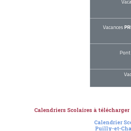
Vac
Vacances
PR
Pont
Va
Calendriers Scolaires à télécharger
Calendrier Sc
Puilly-et-Ch