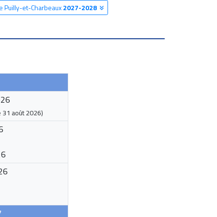
re Puilly-et-Charbeaux
2027-2028
026
e
31 août 2026
)
6
26
26
7