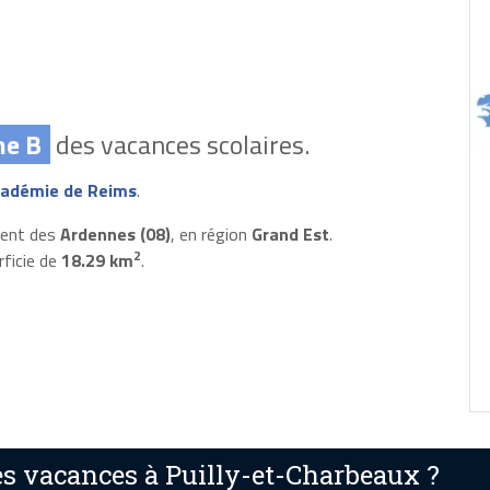
ne B
des vacances scolaires.
adémie de Reims
.
ment des
Ardennes (08)
, en région
Grand Est
.
2
rficie de
18.29 km
.
s vacances à Puilly-et-Charbeaux ?