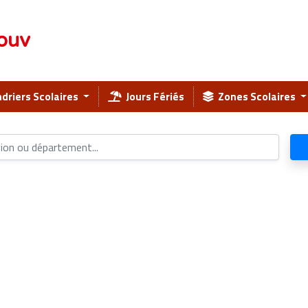
ouv
driers Scolaires
Jours Fériés
Zones Scolaires