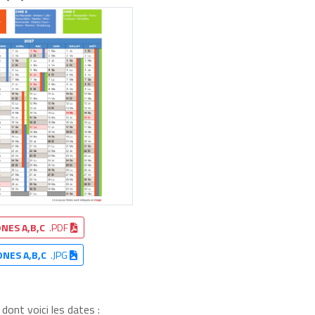
NES A,B,C
.PDF
ONES A,B,C
.JPG
dont voici les dates :