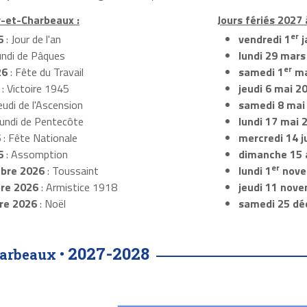
ly-et-Charbeaux :
Jours fériés 2027 
er
6
: Jour de l'an
vendredi 1
j
undi de Pâques
lundi 29 mars
er
26
: Fête du Travail
samedi 1
ma
: Victoire 1945
jeudi 6 mai 2
eudi de l'Ascension
samedi 8 mai
Lundi de Pentecôte
lundi 17 mai 
6
: Fête Nationale
mercredi 14 ju
6
: Assomption
dimanche 15 
er
bre 2026
: Toussaint
lundi 1
nove
re 2026
: Armistice 1918
jeudi 11 nov
re 2026
: Noël
samedi 25 dé
2027-2028
harbeaux •