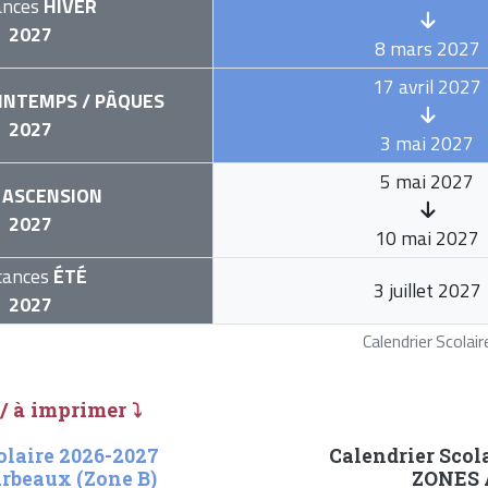
ances
HIVER
2027
8 mars 2027
17 avril 2027
INTEMPS / PÂQUES
2027
3 mai 2027
5 mai 2027
ASCENSION
2027
10 mai 2027
cances
ÉTÉ
3 juillet 2027
2027
Calendrier Scola
 / à imprimer ⤵
olaire 2026-2027
Calendrier Scol
arbeaux (Zone B)
ZONES A