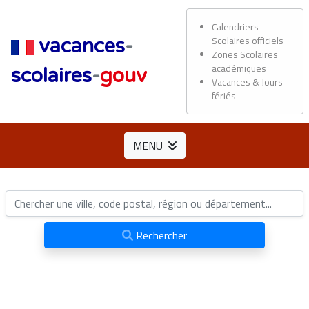
Calendriers
Scolaires officiels
vacances
-
Zones Scolaires
académiques
scolaires
-
gouv
Vacances & Jours
fériés
MENU
Rechercher