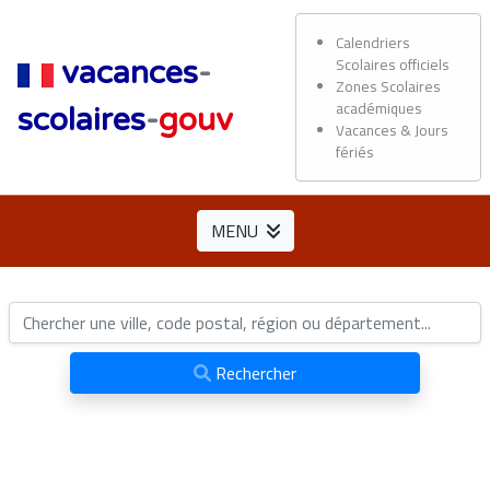
Calendriers
Scolaires officiels
vacances
-
Zones Scolaires
académiques
scolaires
-
gouv
Vacances & Jours
fériés
MENU
Rechercher