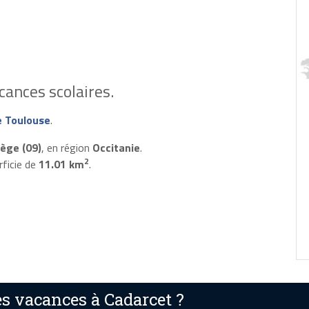
ances scolaires.
 Toulouse
.
iège (09)
, en région
Occitanie
.
2
rficie de
11.01 km
.
s vacances à Cadarcet ?