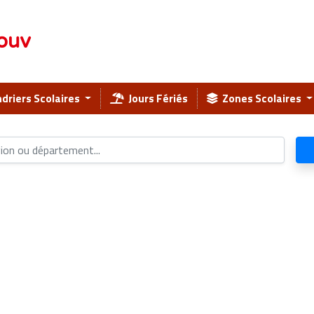
ouv
driers Scolaires
Jours Fériés
Zones Scolaires