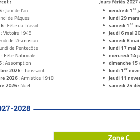
rcet :
Jours fériés 2027 
er
6
: Jour de l'an
vendredi 1
j
undi de Pâques
lundi 29 mars
er
26
: Fête du Travail
samedi 1
ma
: Victoire 1945
jeudi 6 mai 2
eudi de l'Ascension
samedi 8 mai
Lundi de Pentecôte
lundi 17 mai 
6
: Fête Nationale
mercredi 14 ju
6
: Assomption
dimanche 15 
er
bre 2026
: Toussaint
lundi 1
nove
re 2026
: Armistice 1918
jeudi 11 nov
re 2026
: Noël
samedi 25 dé
027-2028
Zone C