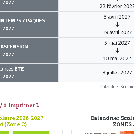
2027
22 février 202
3 avril 2027
INTEMPS / PÂQUES
2027
19 avril 2027
5 mai 2027
ASCENSION
2027
10 mai 2027
cances
ÉTÉ
3 juillet 2027
2027
Calendrier Scola
 / à imprimer ⤵
olaire 2026-2027
Calendrier Scol
t (Zone C)
ZONES A