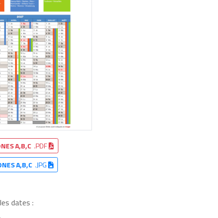
NES A,B,C
.PDF
ONES A,B,C
.JPG
les dates :