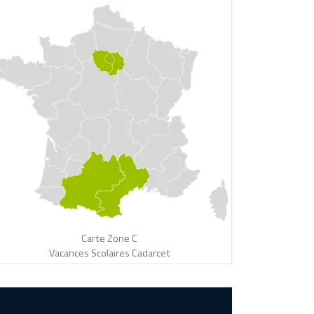
Carte Zone C
Vacances Scolaires Cadarcet