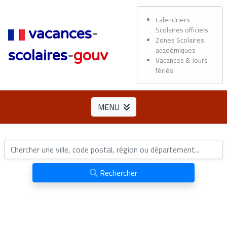
Calendriers
Scolaires officiels
vacances
-
Zones Scolaires
académiques
scolaires
-
gouv
Vacances & Jours
fériés
MENU
Rechercher