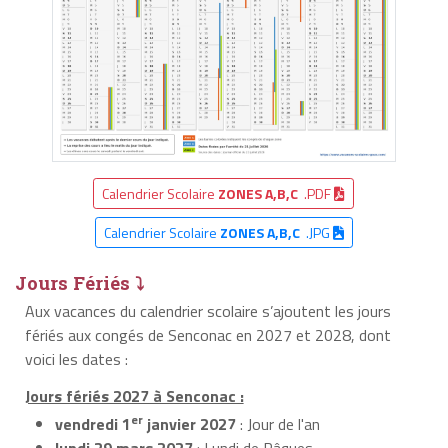
Calendrier Scolaire
ZONES A,B,C
.PDF
Calendrier Scolaire
ZONES A,B,C
.JPG
Jours Fériés ⤵
Aux vacances du calendrier scolaire s’ajoutent les jours
fériés aux congés de Senconac en 2027 et 2028, dont
voici les dates :
Jours fériés 2027 à Senconac :
er
vendredi 1
janvier 2027
: Jour de l'an
lundi 29 mars 2027
: Lundi de Pâques