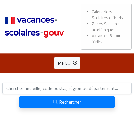
Calendriers
Scolaires officiels
vacances
-
Zones Scolaires
académiques
scolaires
-
gouv
Vacances & Jours
fériés
MENU
Rechercher