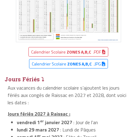
Calendrier Scolaire
ZONES A,B,C
.PDF
Calendrier Scolaire
ZONES A,B,C
.JPG
Jours Fériés ⤵
Aux vacances du calendrier scolaire s’ajoutent les jours
fériés aux congés de Raissac en 2027 et 2028, dont voici
les dates :
Jours fériés 2027 à Raissac :
er
vendredi 1
janvier 2027
: Jour de l'an
lundi 29 mars 2027
: Lundi de Pâques
er
samedi 1
mai 2027
: Fête du Travail