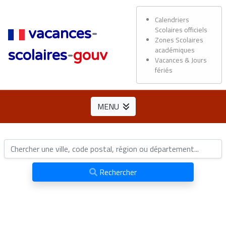
Calendriers
Scolaires officiels
vacances
-
Zones Scolaires
académiques
scolaires
-
gouv
Vacances & Jours
fériés
MENU
Rechercher