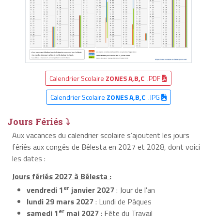
Calendrier Scolaire
ZONES A,B,C
.PDF
Calendrier Scolaire
ZONES A,B,C
.JPG
Jours Fériés ⤵
Aux vacances du calendrier scolaire s’ajoutent les jours
fériés aux congés de Bélesta en 2027 et 2028, dont voici
les dates :
Jours fériés 2027 à Bélesta :
er
vendredi 1
janvier 2027
: Jour de l'an
lundi 29 mars 2027
: Lundi de Pâques
er
samedi 1
mai 2027
: Fête du Travail