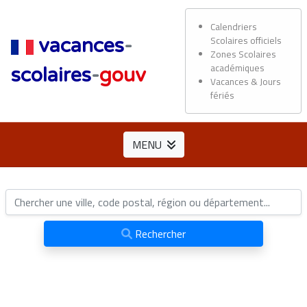
Calendriers
Scolaires officiels
vacances
-
Zones Scolaires
académiques
scolaires
-
gouv
Vacances & Jours
fériés
MENU
Rechercher