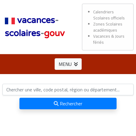
Calendriers
Scolaires officiels
vacances
-
Zones Scolaires
académiques
scolaires
-
gouv
Vacances & Jours
fériés
MENU
Rechercher