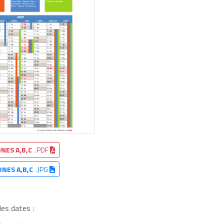
NES A,B,C
.PDF
ONES A,B,C
.JPG
les dates :