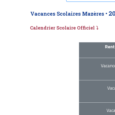
2
Vacances Scolaires Mazères •
Calendrier Scolaire Officiel ⤵
Rent
Vacanc
Vac
Vac