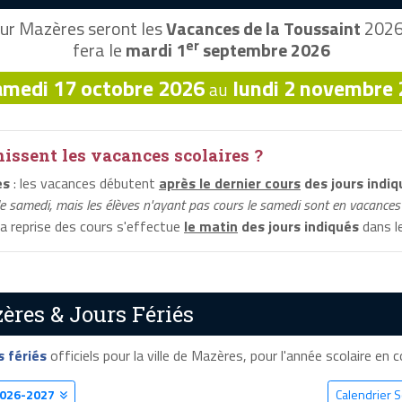
ur Mazères seront les
Vacances de la Toussaint
2026,
er
fera le
mardi 1
septembre 2026
amedi 17 octobre 2026
lundi 2 novembre
au
ssent les vacances scolaires ?
es
: les vacances débutent
après le dernier cours
des jours indiq
le samedi, mais les élèves n'ayant pas cours le samedi sont en vacances 
la reprise des cours s'effectue
le matin
des jours indiqués
dans le
ères & Jours Fériés
s fériés
officiels pour la ville de Mazères, pour l'année scolaire en co
026-2027
Calendrier 