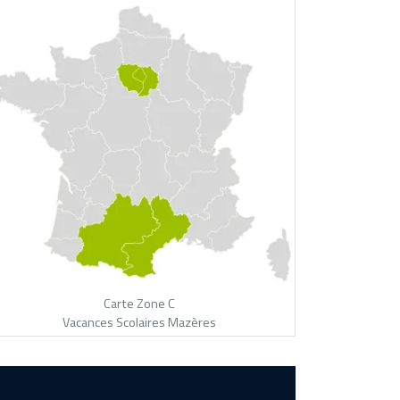
Carte Zone C
Vacances Scolaires Mazères