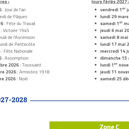
res :
Jours fériés 2027
er
6
: Jour de l'an
vendredi 1
j
undi de Pâques
lundi 29 mars
er
26
: Fête du Travail
samedi 1
ma
: Victoire 1945
jeudi 6 mai 2
eudi de l'Ascension
samedi 8 mai
Lundi de Pentecôte
lundi 17 mai 
6
: Fête Nationale
mercredi 14 ju
6
: Assomption
dimanche 15 
er
bre 2026
: Toussaint
lundi 1
nove
re 2026
: Armistice 1918
jeudi 11 nov
re 2026
: Noël
samedi 25 dé
027-2028
Zone C