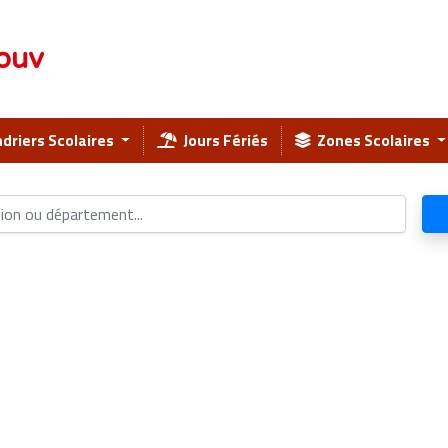
ouv
driers Scolaires
Jours Fériés
Zones Scolaires