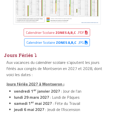
Calendrier Scolaire
ZONES A,B,C
.PDF
Calendrier Scolaire
ZONES A,B,C
.JPG
Jours Fériés ⤵
Aux vacances du calendrier scolaire s’ajoutent les jours
fériés aux congés de Montseron en 2027 et 2028, dont
voici les dates :
Jours fériés 2027 à Montseron :
er
vendredi 1
janvier 2027
: Jour de l'an
lundi 29 mars 2027
: Lundi de Pâques
er
samedi 1
mai 2027
: Fête du Travail
jeudi 6 mai 2027
: Jeudi de l'Ascension