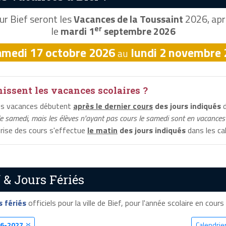
r Bief seront les
Vacances de la Toussaint
2026, aprè
er
le
mardi 1
septembre 2026
amedi 17 octobre 2026
lundi 2 novembre
au
ssent les vacances scolaires ?
les vacances débutent
après le dernier cours
des jours indiqués
d
le samedi, mais les élèves n'ayant pas cours le samedi sont en vacances 
eprise des cours s'effectue
le matin
des jours indiqués
dans les cal
 & Jours Fériés
s fériés
officiels pour la ville de Bief, pour l'année scolaire en cours 
6-2027
Calendrier