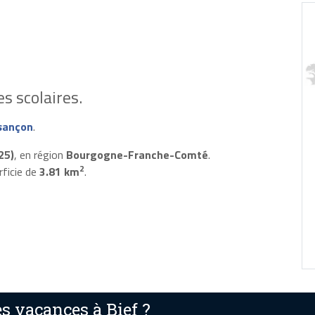
s scolaires.
sançon
.
25)
, en région
Bourgogne-Franche-Comté
.
2
rficie de
3.81 km
.
s vacances à Bief ?