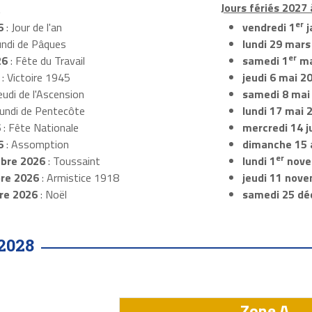
:
Jours fériés 2027 à
er
6
: Jour de l'an
vendredi 1
j
undi de Pâques
lundi 29 mars
er
26
: Fête du Travail
samedi 1
ma
: Victoire 1945
jeudi 6 mai 2
eudi de l'Ascension
samedi 8 mai
Lundi de Pentecôte
lundi 17 mai 
6
: Fête Nationale
mercredi 14 ju
6
: Assomption
dimanche 15 
er
bre 2026
: Toussaint
lundi 1
nove
re 2026
: Armistice 1918
jeudi 11 nov
re 2026
: Noël
samedi 25 dé
2028
Zone A