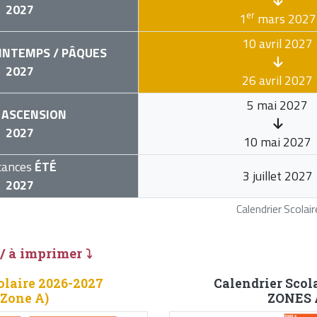
2027
er
1
mars 2027
10 avril 2027
INTEMPS / PÂQUES
2027
26 avril 2027
5 mai 2027
ASCENSION
2027
10 mai 2027
cances
ÉTÉ
3 juillet 2027
2027
Calendrier Scola
 / à imprimer ⤵
olaire 2026-2027
Calendrier Scol
(Zone A)
ZONES A