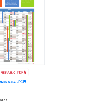
NES A,B,C
.PDF
ONES A,B,C
.JPG
ates :