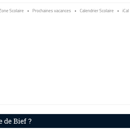
Zone Scolaire
•
Prochaines vacances
•
Calendrier Scolaire
•
iCal
e de Bief ?