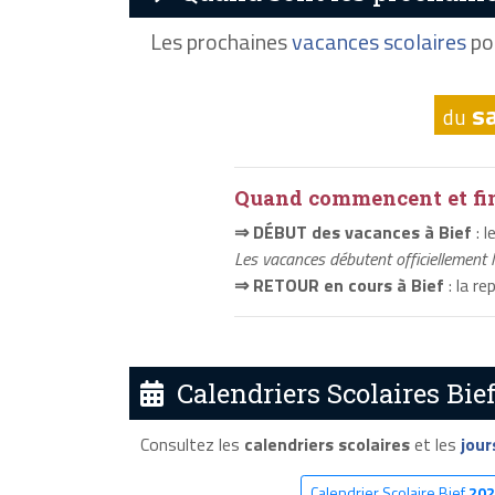
Les prochaines
vacances scolaires
pou
s
du
Quand commencent et fini
⇒ DÉBUT des vacances à Bief
: 
Les vacances débutent officiellement 
⇒ RETOUR en cours à Bief
: la r
Calendriers Scolaires Bief
Consultez les
calendriers scolaires
et les
jour
Calendrier Scolaire Bief
202