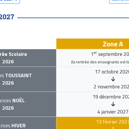
2027
Zone A
er
rée Scolaire
1
septembre 2
2026
(la rentrée des enseignants est l
17 octobre 202
es
TOUSSAINT
2026
2 novembre 20
19 décembre 20
ances
NOËL
2026
4 janvier 2027
13 février 202
ances
HIVER