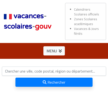
Calendriers
Scolaires officiels
vacances
-
Zones Scolaires
académiques
scolaires
-
gouv
Vacances & Jours
fériés
MENU
Rechercher