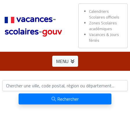
Calendriers
Scolaires officiels
vacances
-
Zones Scolaires
académiques
scolaires
-
gouv
Vacances & Jours
fériés
MENU
Rechercher