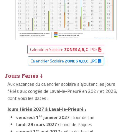
Calendrier Scolaire
ZONES A,B,C
.PDF
Calendrier Scolaire
ZONES A,B,C
.JPG
Jours Fériés ⤵
Aux vacances du calendrier scolaire s’ajoutent les jours
fériés aux congés de Laval-le-Prieuré en 2027 et 2028,
dont voici les dates :
Jours fériés 2027 à Laval-le-Prieuré :
er
vendredi 1
janvier 2027
: Jour de l'an
lundi 29 mars 2027
: Lundi de Pâques
er
samedi 1
mai 2027
: Fête du Travail