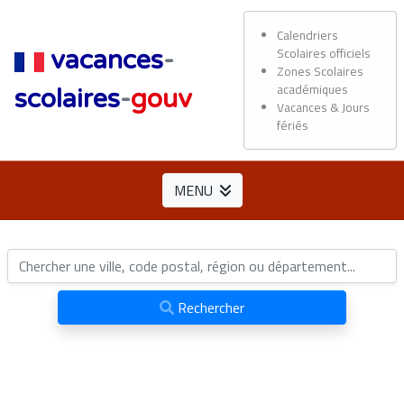
Calendriers
Scolaires officiels
vacances
-
Zones Scolaires
académiques
scolaires
-
gouv
Vacances & Jours
fériés
MENU
Rechercher