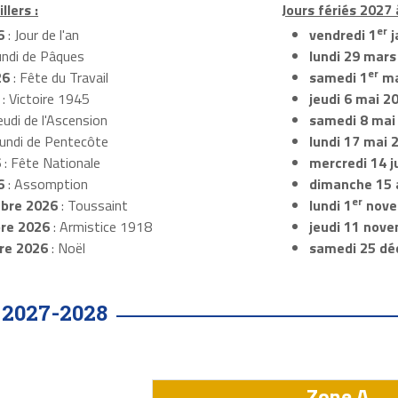
llers :
Jours fériés 2027 à
er
6
: Jour de l'an
vendredi 1
j
undi de Pâques
lundi 29 mars
er
26
: Fête du Travail
samedi 1
ma
: Victoire 1945
jeudi 6 mai 2
eudi de l'Ascension
samedi 8 mai
Lundi de Pentecôte
lundi 17 mai 
6
: Fête Nationale
mercredi 14 ju
6
: Assomption
dimanche 15 
er
bre 2026
: Toussaint
lundi 1
nove
re 2026
: Armistice 1918
jeudi 11 nov
re 2026
: Noël
samedi 25 dé
2027-2028
•
Zone A