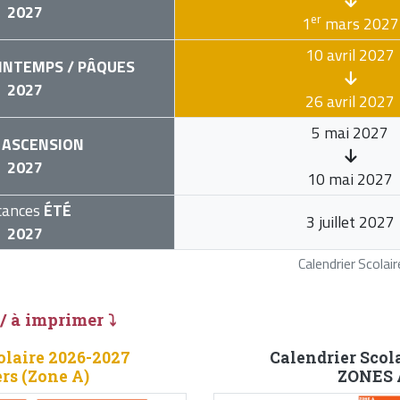
2027
er
1
mars 2027
10 avril 2027
INTEMPS / PÂQUES
2027
26 avril 2027
5 mai 2027
ASCENSION
2027
10 mai 2027
cances
ÉTÉ
3 juillet 2027
2027
Calendrier Scola
 / à imprimer ⤵
olaire 2026-2027
Calendrier Scol
ers (Zone A)
ZONES A