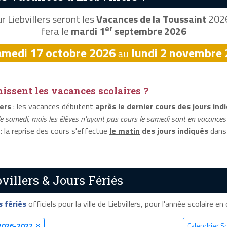
r Liebvillers seront les
Vacances de la Toussaint
2026
er
fera le
mardi 1
septembre 2026
amedi 17 octobre 2026
lundi 2 novembre
au
ssent les vacances scolaires ?
ers
: les vacances débutent
après le dernier cours
des jours ind
le samedi, mais les élèves n'ayant pas cours le samedi sont en vacances 
: la reprise des cours s'effectue
le matin
des jours indiqués
dans 
villers & Jours Fériés
s fériés
officiels pour la ville de Liebvillers, pour l'année scolaire en 
2026-2027
Calendrier Sc