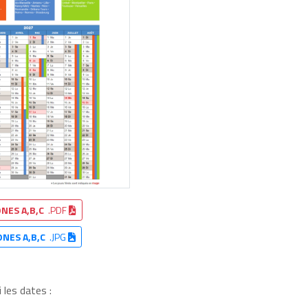
NES A,B,C
.PDF
ONES A,B,C
.JPG
 les dates :