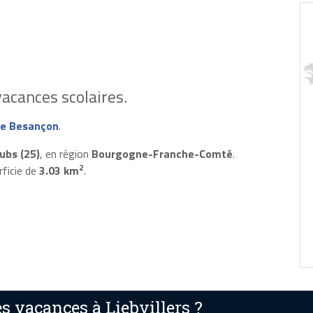
acances scolaires.
e Besançon
.
ubs (25)
, en région
Bourgogne-Franche-Comté
.
2
rficie de
3.03 km
.
 vacances à Liebvillers ?