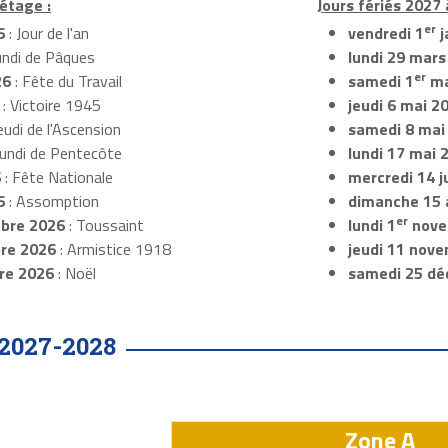
étage :
Jours fériés 2027
er
6
: Jour de l'an
vendredi 1
j
undi de Pâques
lundi 29 mars
er
26
: Fête du Travail
samedi 1
ma
: Victoire 1945
jeudi 6 mai 2
eudi de l'Ascension
samedi 8 mai
Lundi de Pentecôte
lundi 17 mai 
6
: Fête Nationale
mercredi 14 ju
6
: Assomption
dimanche 15 
er
bre 2026
: Toussaint
lundi 1
nove
re 2026
: Armistice 1918
jeudi 11 nov
re 2026
: Noël
samedi 25 dé
2027-2028
Zone A