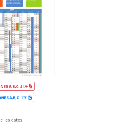
NES A,B,C
.PDF
ONES A,B,C
.JPG
i les dates :