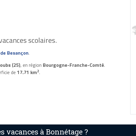
vacances scolaires.
 de Besançon
.
oubs (25)
, en région
Bourgogne-Franche-Comté
.
2
rficie de
17.71 km
.
s vacances à Bonnétage ?