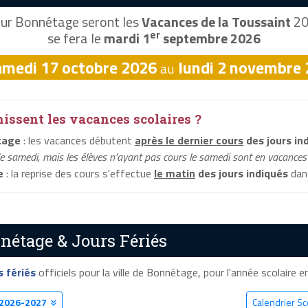
ur Bonnétage seront les
Vacances de la Toussaint
20
er
se fera le
mardi 1
septembre 2026
amedi 17 octobre 2026
lundi 2 novembre
au
ssent les vacances scolaires ?
tage
: les vacances débutent
après le dernier cours
des jours in
le samedi, mais les élèves n'ayant pas cours le samedi sont en vacances 
e
: la reprise des cours s'effectue
le matin
des jours indiqués
dans
nétage & Jours Fériés
s fériés
officiels pour la ville de Bonnétage, pour l'année scolaire en
2026-2027
Calendrier S