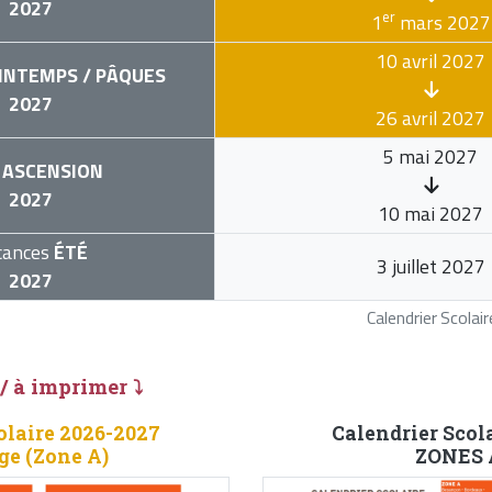
2027
er
1
mars 2027
10 avril 2027
INTEMPS / PÂQUES
2027
26 avril 2027
5 mai 2027
ASCENSION
2027
10 mai 2027
cances
ÉTÉ
3 juillet 2027
2027
Calendrier Scola
 / à imprimer ⤵
olaire 2026-2027
Calendrier Scol
ge (Zone A)
ZONES A