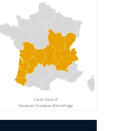
Carte Zone A
Vacances Scolaires Bonnétage