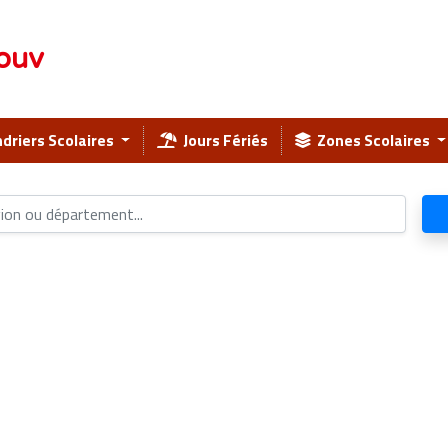
ouv
driers Scolaires
Jours Fériés
Zones Scolaires