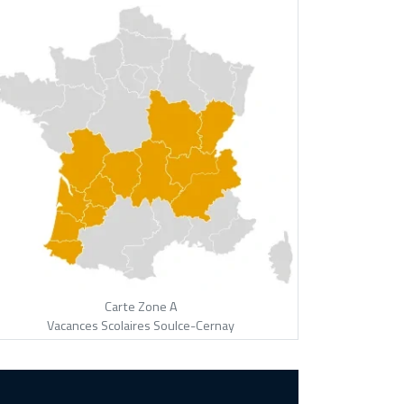
Carte Zone A
Vacances Scolaires Soulce-Cernay