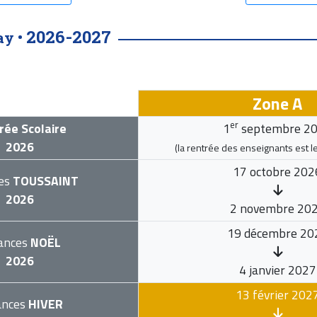
2026-2027
ay •
Zone A
er
rée Scolaire
1
septembre 2
2026
(la rentrée des enseignants est l
17 octobre 202
es
TOUSSAINT
2026
2 novembre 20
19 décembre 20
ances
NOËL
2026
4 janvier 2027
13 février 202
ances
HIVER