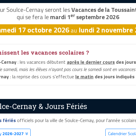
ur Soulce-Cernay seront les
Vacances de la Toussain
er
qui se fera le
mardi 1
septembre 2026
amedi 17 octobre 2026
lundi 2 novembre
au
ssent les vacances scolaires ?
-Cernay
: les vacances débutent
après le dernier cours
des jours
le samedi, mais les élèves n'ayant pas cours le samedi sont en vacances 
rnay
: la reprise des cours s'effectue
le matin
des jours indiqués
lce-Cernay & Jours Fériés
s fériés
officiels pour la ville de Soulce-Cernay, pour l'année scolaire
ay
2026-2027
Calendrier Sco