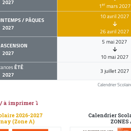
2027
er
1
mars 2027
10 avril 2027
INTEMPS / PÂQUES
2027
26 avril 2027
5 mai 2027
ASCENSION
2027
10 mai 2027
cances
ÉTÉ
3 juillet 2027
2027
Calendrier Scola
 / à imprimer ⤵
olaire 2026-2027
Calendrier Scol
rnay (Zone A)
ZONES A