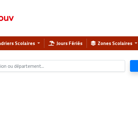
ouv
driers Scolaires
Jours Fériés
Zones Scolaires