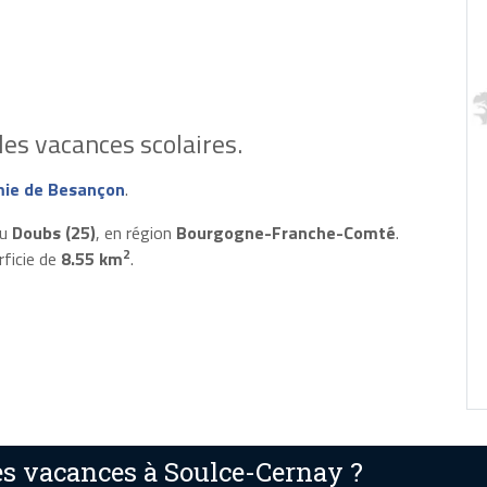
es vacances scolaires.
ie de Besançon
.
du
Doubs (25)
, en région
Bourgogne-Franche-Comté
.
2
rficie de
8.55 km
.
s vacances à Soulce-Cernay ?