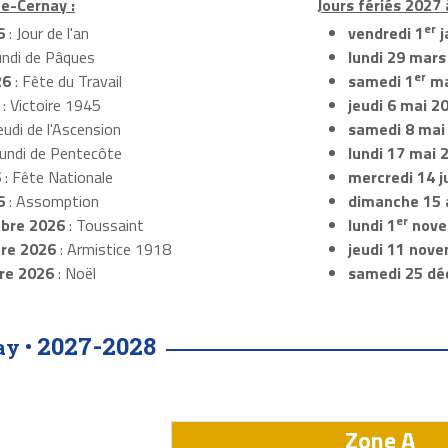
ce-Cernay :
Jours fériés 2027 
er
6
: Jour de l'an
vendredi 1
j
undi de Pâques
lundi 29 mars
er
26
: Fête du Travail
samedi 1
ma
: Victoire 1945
jeudi 6 mai 2
eudi de l'Ascension
samedi 8 mai
Lundi de Pentecôte
lundi 17 mai 
6
: Fête Nationale
mercredi 14 ju
6
: Assomption
dimanche 15 
er
bre 2026
: Toussaint
lundi 1
nove
re 2026
: Armistice 1918
jeudi 11 nov
re 2026
: Noël
samedi 25 dé
2027-2028
ay •
Zone A