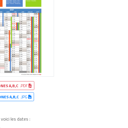
NES A,B,C
.PDF
ONES A,B,C
.JPG
oici les dates :