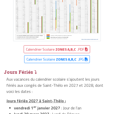
Calendrier Scolaire
ZONES A,B,C
.PDF
Calendrier Scolaire
ZONES A,B,C
.JPG
Jours Fériés ⤵
Aux vacances du calendrier scolaire s’ajoutent les jours
fériés aux congés de Saint-Thélo en 2027 et 2028, dont
voici les dates :
Jours fériés 2027 à Saint-Thélo :
er
vendredi 1
janvier 2027
: Jour de l'an
lundi 29 mars 2027
: Lundi de Pâques