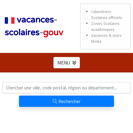
Calendriers
Scolaires officiels
vacances
-
Zones Scolaires
académiques
scolaires
-
gouv
Vacances & Jours
fériés
MENU
Rechercher