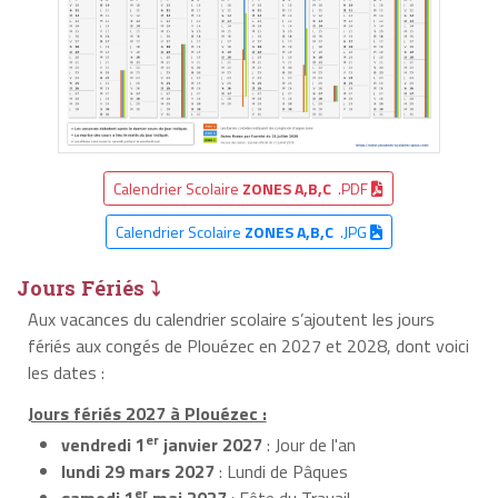
Calendrier Scolaire
ZONES A,B,C
.PDF
Calendrier Scolaire
ZONES A,B,C
.JPG
Jours Fériés ⤵
Aux vacances du calendrier scolaire s’ajoutent les jours
fériés aux congés de Plouézec en 2027 et 2028, dont voici
les dates :
Jours fériés 2027 à Plouézec :
er
vendredi 1
janvier 2027
: Jour de l'an
lundi 29 mars 2027
: Lundi de Pâques
er
samedi 1
mai 2027
: Fête du Travail