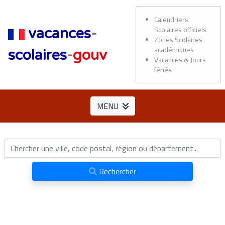
Calendriers
Scolaires officiels
vacances
-
Zones Scolaires
académiques
scolaires
-
gouv
Vacances & Jours
fériés
MENU
Rechercher