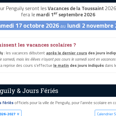
ur Penguily seront les
Vacances de la Toussaint
2026,
er
fera le
mardi 1
septembre 2026
amedi 17 octobre 2026
lundi 2 novembre
au
ssent les vacances scolaires ?
ly
: les vacances débutent
après le dernier cours
des jours indi
le samedi, mais les élèves n'ayant pas cours le samedi sont en vacances 
 la reprise des cours s'effectue
le matin
des jours indiqués
dans le
guily & Jours Fériés
s fériés
officiels pour la ville de Penguily, pour l'année scolaire en co
026-2027
Calendrier S