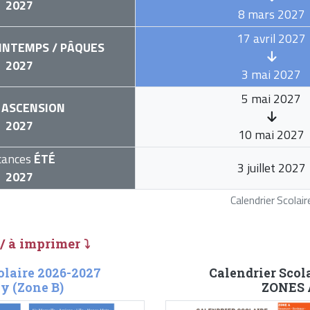
2027
8 mars 2027
17 avril 2027
INTEMPS / PÂQUES
2027
3 mai 2027
5 mai 2027
ASCENSION
2027
10 mai 2027
cances
ÉTÉ
3 juillet 2027
2027
Calendrier Scola
 / à imprimer ⤵
olaire 2026-2027
Calendrier Scol
y (Zone B)
ZONES A