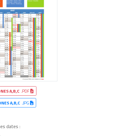
NES A,B,C
.PDF
ONES A,B,C
.JPG
les dates :