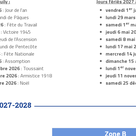
ily :
Jours fériés 2027 
er
6
: Jour de l'an
vendredi 1
j
undi de Pâques
lundi 29 mars
er
26
: Fête du Travail
samedi 1
ma
: Victoire 1945
jeudi 6 mai 2
eudi de l'Ascension
samedi 8 mai
Lundi de Pentecôte
lundi 17 mai 
6
: Fête Nationale
mercredi 14 ju
6
: Assomption
dimanche 15 
er
bre 2026
: Toussaint
lundi 1
nove
re 2026
: Armistice 1918
jeudi 11 nov
re 2026
: Noël
samedi 25 dé
027-2028
Zone B