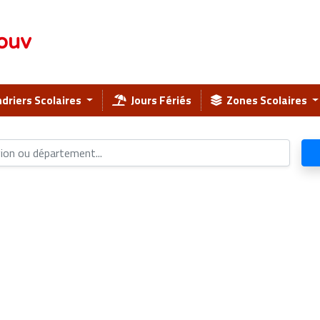
ouv
driers Scolaires
Jours Fériés
Zones Scolaires