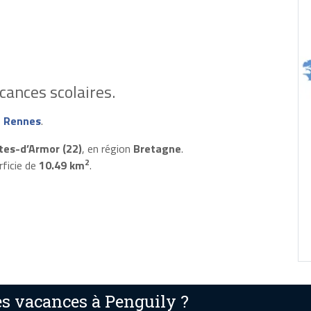
cances scolaires.
 Rennes
.
tes-d’Armor (22)
, en région
Bretagne
.
2
rficie de
10.49 km
.
s vacances à Penguily ?