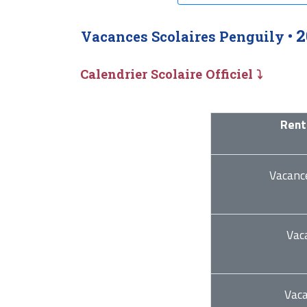
2
Vacances Scolaires Penguily •
Calendrier Scolaire Officiel ⤵
Rent
Vacanc
Vac
Vac