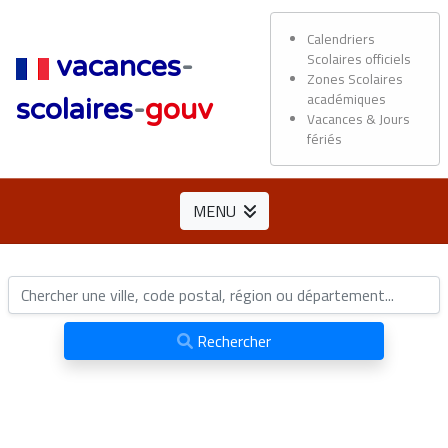
Calendriers
Scolaires officiels
vacances
-
Zones Scolaires
académiques
scolaires
-
gouv
Vacances & Jours
fériés
MENU
Rechercher