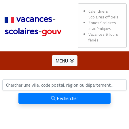
Calendriers
Scolaires officiels
vacances
-
Zones Scolaires
académiques
scolaires
-
gouv
Vacances & Jours
fériés
MENU
Rechercher