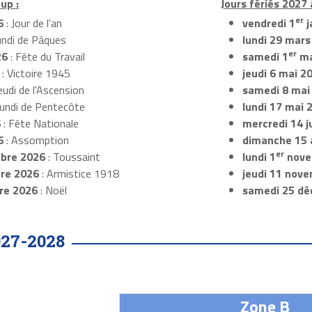
up :
Jours fériés 2027 
er
6
: Jour de l'an
vendredi 1
j
undi de Pâques
lundi 29 mars
er
26
: Fête du Travail
samedi 1
ma
: Victoire 1945
jeudi 6 mai 2
eudi de l'Ascension
samedi 8 mai
Lundi de Pentecôte
lundi 17 mai 
6
: Fête Nationale
mercredi 14 ju
6
: Assomption
dimanche 15 
er
bre 2026
: Toussaint
lundi 1
nove
re 2026
: Armistice 1918
jeudi 11 nov
re 2026
: Noël
samedi 25 dé
027-2028
Zone B