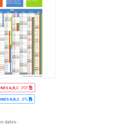
NES A,B,C
.PDF
ONES A,B,C
.JPG
es dates :