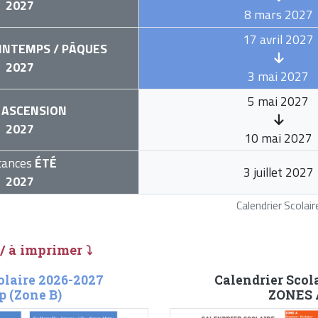
2027
8 mars 2027
17 avril 2027
INTEMPS / PÂQUES
2027
3 mai 2027
5 mai 2027
ASCENSION
2027
10 mai 2027
cances
ÉTÉ
3 juillet 2027
2027
Calendrier Scola
 / à imprimer ⤵
olaire 2026-2027
Calendrier Scol
p (Zone B)
ZONES A