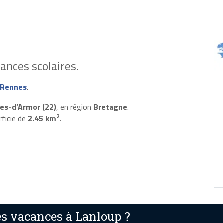
ances scolaires.
 Rennes
.
es-d’Armor (22)
, en région
Bretagne
.
2
rficie de
2.45 km
.
s vacances à Lanloup ?