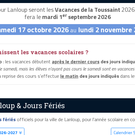
ur Lanloup seront les
Vacances de la Toussaint
2026,
er
fera le
mardi 1
septembre 2026
amedi 17 octobre 2026
lundi 2 novembre
au
ssent les vacances scolaires ?
p
: les vacances débutent
après le dernier cours
des jours indiq
le samedi, mais les élèves n'ayant pas cours le samedi sont en vacances 
la reprise des cours s'effectue
le matin
des jours indiqués
dans les
loup & Jours Fériés
s fériés
officiels pour la ville de Lanloup, pour l'année scolaire en cou
026-2027
Calendrier 