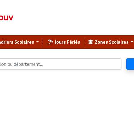
ouv
driers Scolaires
Jours Fériés
Zones Scolaires