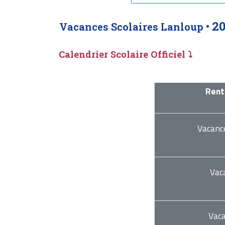
2
Vacances Scolaires Lanloup •
Calendrier Scolaire Officiel ⤵
Rent
Vacanc
Vac
Vac