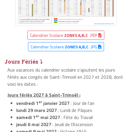
Calendrier Scolaire
ZONES A,B,C
.PDF
Calendrier Scolaire
ZONES A,B,C
.JPG
Jours Fériés ⤵
Aux vacances du calendrier scolaire s’ajoutent les jours
fériés aux congés de Saint-Trimoël en 2027 et 2028, dont
voici les dates :
Jours fériés 2027 à Saint-Trimoël :
er
vendredi 1
janvier 2027
: Jour de l'an
lundi 29 mars 2027
: Lundi de Pâques
er
samedi 1
mai 2027
: Fête du Travail
jeudi 6 mai 2027
: Jeudi de l'Ascension
samedi 8 mai 2027
: Victoire 1945