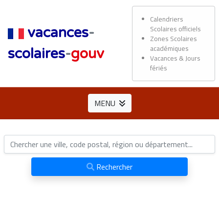
Calendriers
Scolaires officiels
vacances
-
Zones Scolaires
académiques
scolaires
-
gouv
Vacances & Jours
fériés
MENU
Rechercher