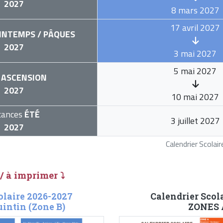
2027
8 mars 2027
17 avril 2027
INTEMPS / PÂQUES
2027
3 mai 2027
5 mai 2027
ASCENSION
2027
10 mai 2027
cances
ÉTÉ
3 juillet 2027
2027
Calendrier Scola
 / à imprimer ⤵
olaire 2026-2027
Calendrier Scol
intin (Zone B)
ZONES A