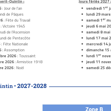
erit-Quintin :
Jours fériés 2027
er
6
: Jour de l'an
vendredi 1
j
undi de Pâques
lundi 29 mars
er
26
: Fête du Travail
samedi 1
ma
: Victoire 1945
jeudi 6 mai 2
eudi de l'Ascension
samedi 8 mai
Lundi de Pentecôte
lundi 17 mai 
6
: Fête Nationale
mercredi 14 ju
6
: Assomption
dimanche 15 
er
bre 2026
: Toussaint
lundi 1
nove
re 2026
: Armistice 1918
jeudi 11 nov
re 2026
: Noël
samedi 25 dé
2027-2028
intin •
Zone B