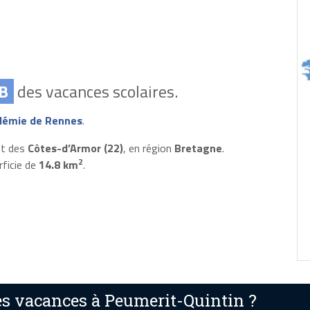
B
des vacances scolaires.
démie de Rennes
.
nt des
Côtes-d’Armor (22)
, en région
Bretagne
.
2
rficie de
14.8 km
.
s vacances à Peumerit-Quintin ?