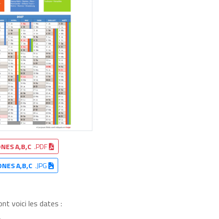
NES A,B,C
.PDF
ONES A,B,C
.JPG
t voici les dates :