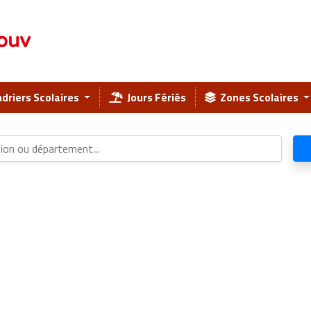
ouv
driers Scolaires
Jours Fériés
Zones Scolaires