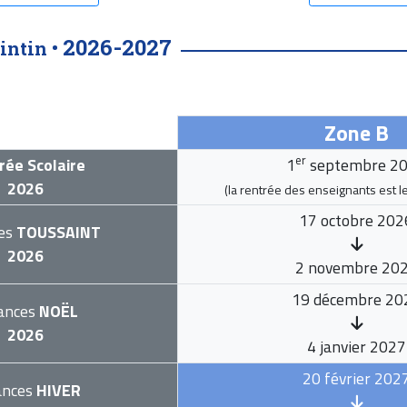
2026-2027
intin •
Zone B
er
rée Scolaire
1
septembre 2
2026
(la rentrée des enseignants est l
17 octobre 202
es
TOUSSAINT
2026
2 novembre 20
19 décembre 20
ances
NOËL
2026
4 janvier 2027
20 février 202
ances
HIVER